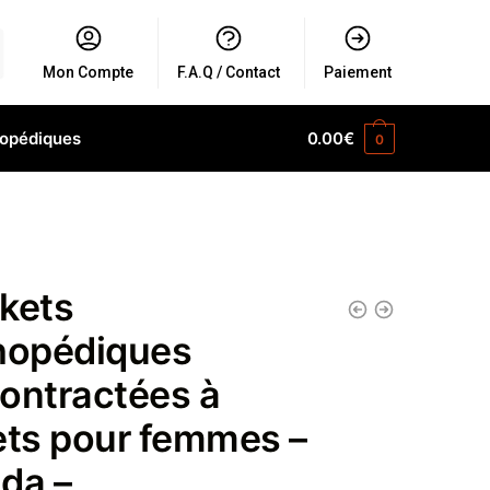
Mon Compte
F.A.Q / Contact
Paiement
hopédiques
0.00
€
0
kets
hopédiques
ontractées à
ets pour femmes –
da –