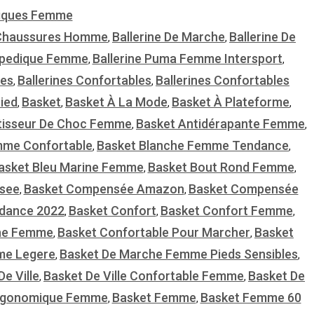
iques Femme
Chaussures Homme
Ballerine De Marche
Ballerine De
,
,
hopedique Femme
Ballerine Puma Femme Intersport
,
,
les
Ballerines Confortables
Ballerines Confortables
,
,
ied
Basket
Basket À La Mode
Basket À Plateforme
,
,
,
,
tisseur De Choc Femme
Basket Antidérapante Femme
,
,
mme Confortable
Basket Blanche Femme Tendance
,
,
asket Bleu Marine Femme
Basket Bout Rond Femme
,
,
see
Basket Compensée Amazon
Basket Compensée
,
,
dance 2022
Basket Confort
Basket Confort Femme
,
,
,
che Femme
Basket Confortable Pour Marcher
Basket
,
,
me Legere
Basket De Marche Femme Pieds Sensibles
,
,
De Ville
Basket De Ville Confortable Femme
Basket De
,
,
rgonomique Femme
Basket Femme
Basket Femme 60
,
,