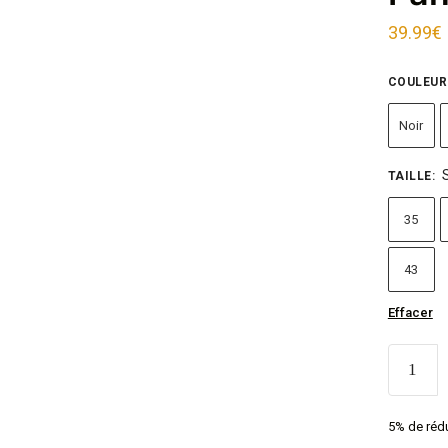
39.99
€
COULEUR
Noir
TAILLE
:
35
43
Effacer
5% de rédu