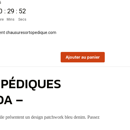
5
0
:
29
:
51
re
Mins
Secs
Ajouter au panier
OPÉDIQUES
DA –
oile présentent un design patchwork bleu denim. Passez