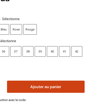
Sélectionne
:
Bleu
Rose
Rouge
Sélectionne
36
37
38
39
40
41
42
Ajouter au panier
ction avec le code :