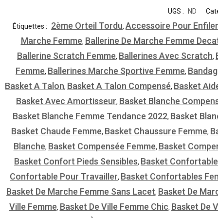
UGS :
ND
Cat
2ème Orteil Tordu
Accessoire Pour Enfile
Étiquettes :
,
Marche Femme
Ballerine De Marche Femme Deca
,
Ballerine Scratch Femme
Ballerines Avec Scratch
,
,
Femme
Ballerines Marche Sportive Femme
Bandag
,
,
Basket A Talon
Basket A Talon Compensé
Basket Aid
,
,
Basket Avec Amortisseur
Basket Blanche Compen
,
Basket Blanche Femme Tendance 2022
Basket Bla
,
Basket Chaude Femme
Basket Chaussure Femme
B
,
,
Blanche
Basket Compensée Femme
Basket Compe
,
,
Basket Confort Pieds Sensibles
Basket Confortable
,
Confortable Pour Travailler
Basket Confortables F
,
Basket De Marche Femme Sans Lacet
Basket De Ma
,
Ville Femme
Basket De Ville Femme Chic
Basket De 
,
,