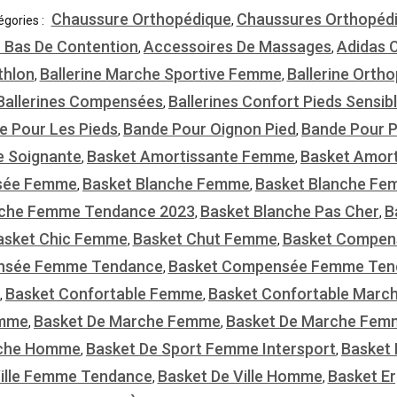
Chaussure Orthopédique
Chaussures Orthopéd
égories :
,
r Bas De Contention
Accessoires De Massages
Adidas 
,
,
thlon
Ballerine Marche Sportive Femme
Ballerine Ort
,
,
Ballerines Compensées
Ballerines Confort Pieds Sensib
,
e Pour Les Pieds
Bande Pour Oignon Pied
Bande Pour P
,
,
e Soignante
Basket Amortissante Femme
Basket Amor
,
,
sée Femme
Basket Blanche Femme
Basket Blanche Fe
,
,
nche Femme Tendance 2023
Basket Blanche Pas Cher
B
,
,
asket Chic Femme
Basket Chut Femme
Basket Compen
,
,
nsée Femme Tendance
Basket Compensée Femme Ten
,
Basket Confortable Femme
Basket Confortable Mar
,
,
emme
Basket De Marche Femme
Basket De Marche Fem
,
,
rche Homme
Basket De Sport Femme Intersport
Basket 
,
,
Ville Femme Tendance
Basket De Ville Homme
Basket E
,
,