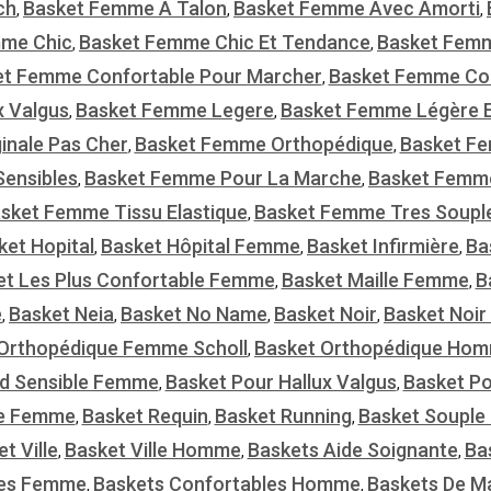
ch
Basket Femme À Talon
Basket Femme Avec Amorti
,
,
,
mme Chic
Basket Femme Chic Et Tendance
Basket Fem
,
,
et Femme Confortable Pour Marcher
Basket Femme Conf
,
x Valgus
Basket Femme Legere
Basket Femme Légère E
,
,
inale Pas Cher
Basket Femme Orthopédique
Basket Fe
,
,
ensibles
Basket Femme Pour La Marche
Basket Femm
,
,
sket Femme Tissu Elastique
Basket Femme Tres Soupl
,
ket Hopital
Basket Hôpital Femme
Basket Infirmière
Ba
,
,
,
et Les Plus Confortable Femme
Basket Maille Femme
B
,
,
e
Basket Neia
Basket No Name
Basket Noir
Basket Noi
,
,
,
,
Orthopédique Femme Scholl
Basket Orthopédique Ho
,
ed Sensible Femme
Basket Pour Hallux Valgus
Basket P
,
,
e Femme
Basket Requin
Basket Running
Basket Soupl
,
,
,
t Ville
Basket Ville Homme
Baskets Aide Soignante
Ba
,
,
,
les Femme
Baskets Confortables Homme
Baskets De M
,
,