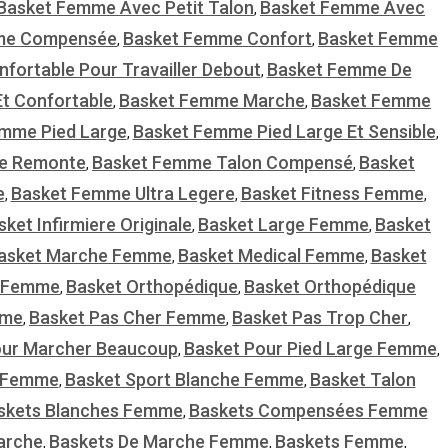
Basket Femme Avec Petit Talon
Basket Femme Avec
,
me Compensée
Basket Femme Confort
Basket Femme
,
,
ortable Pour Travailler Debout
Basket Femme De
,
t Confortable
Basket Femme Marche
Basket Femme
,
,
mme Pied Large
Basket Femme Pied Large Et Sensible
,
,
e Remonte
Basket Femme Talon Compensé
Basket
,
,
e
Basket Femme Ultra Legere
Basket Fitness Femme
,
,
,
sket Infirmiere Originale
Basket Large Femme
Basket
,
,
asket Marche Femme
Basket Medical Femme
Basket
,
,
r Femme
Basket Orthopédique
Basket Orthopédique
,
,
mme
Basket Pas Cher Femme
Basket Pas Trop Cher
,
,
,
our Marcher Beaucoup
Basket Pour Pied Large Femme
,
,
e Femme
Basket Sport Blanche Femme
Basket Talon
,
,
skets Blanches Femme
Baskets Compensées Femme
,
arche
Baskets De Marche Femme
Baskets Femme
,
,
,