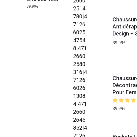
39.99
€
Chaussur
Antidéra
Design –
39.99
€
Chaussur
Décontrac
Pour Fem
39.99
€
Baskets L