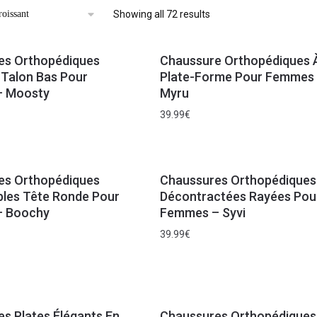
Showing all 72 results
es Orthopédiques
Chaussure Orthopédiques 
 Talon Bas Pour
Plate-Forme Pour Femmes
 Moosty
Myru
39.99
€
es Orthopédiques
Chaussures Orthopédiques
les Tête Ronde Pour
Décontractées Rayées Pou
 Boochy
Femmes – Syvi
39.99
€
s Plates Élégants En
Chaussures Orthopédiques