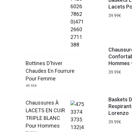
Lacets P
39.99
€
Chaussur
Confortab
Bottines D'hiver
Hommes –
Chaudes En Fourrure
39.99
€
Pour Femme
49.90
€
Baskets 
Chaussures À
Respiran
LACETS EN CUIR
Lorenzo
TRIPLE BLANC
39.99
€
Pour Hommes