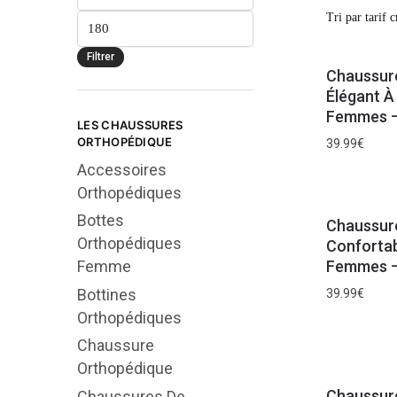
Filtrer
Chaussur
Élégant À
Femmes –
LES CHAUSSURES
ORTHOPÉDIQUE
39.99
€
Accessoires
Orthopédiques
Bottes
Chaussur
Orthopédiques
Confortab
Femmes –
Femme
Bottines
39.99
€
Orthopédiques
Chaussure
Orthopédique
Chaussure
Chaussures De