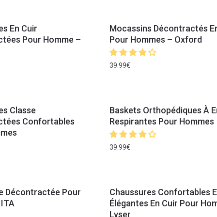
s En Cuir
Mocassins Décontractés En
ctées Pour Homme –
Pour Hommes – Oxford
39.99
€
es Classe
Baskets Orthopédiques À En
ctées Confortables
Respirantes Pour Hommes
mmes
39.99
€
e Décontractée Pour
Chaussures Confortables E
ITA
Élégantes En Cuir Pour Ho
Lyser