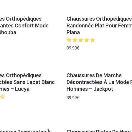
es Orthopédiques
Chaussures Orthopédiques
pantes Confort Mode
Randonnée Plat Pour Femm
 Shouba
Plana
39.99
€
es Orthopédiques
Chaussures De Marche
tées Sans Lacet Blanc
Décontractées À La Mode 
mes – Lucya
Hommes – Jackpot
39.99
€
égères Respirantes À
Chaussures Plates De Haut