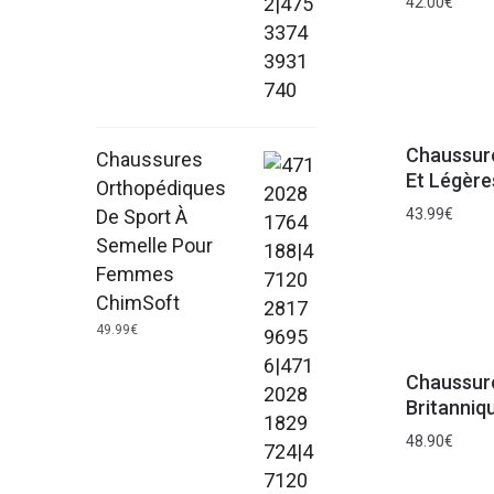
42.00
€
Chaussur
Chaussures
Et Légère
Orthopédiques
De Sport À
43.99
€
Semelle Pour
Femmes
ChimSoft
49.99
€
Chaussure
Britanniqu
48.90
€