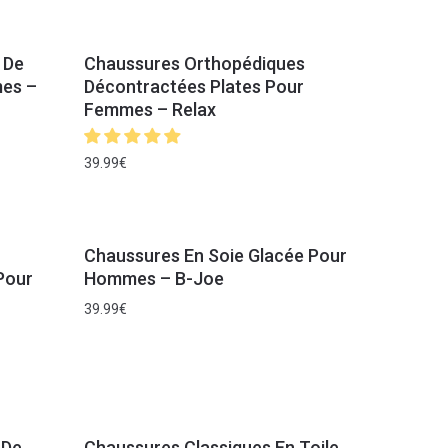
 De
Chaussures Orthopédiques
es –
Décontractées Plates Pour
Femmes – Relax
39.99
€
Chaussures En Soie Glacée Pour
Pour
Hommes – B-Joe
39.99
€
 De
Chaussures Classiques En Toile