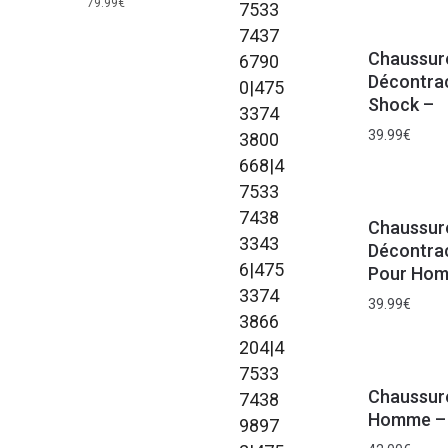
79.99
€
Chaussure
Décontra
Shock –
39.99
€
Chaussur
Décontra
Pour Ho
39.99
€
Chaussur
Homme – 